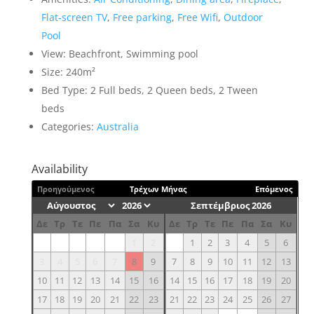
Flat-screen TV
,
Free parking
,
Free Wifi
,
Outdoor
Pool
View:
Beachfront, Swimming pool
Size:
240m²
Bed Type:
2 Full beds, 2 Queen beds, 2 Tween
beds
Categories:
Australia
Availability
Προηγούμενος
Τρέχων Μήνας
Επόμενος
Σεπτέμβριος 2026
Δε
Τρ
Τε
Πε
Πα
Σα
Κυ
Δε
Τρ
Τε
Πε
Πα
Σα
Κυ
1
2
1
2
3
4
5
6
3
4
5
6
7
8
9
7
8
9
10
11
12
13
10
11
12
13
14
15
16
14
15
16
17
18
19
20
17
18
19
20
21
22
23
21
22
23
24
25
26
27