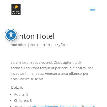
Clinton Hotel
από
nikist
|
Δεκ 16, 2019
|
0 Σχόλια
Lorem Ipsum sodales orci. Class aptent taciti
sociosqu ad litora torquent per conubia nostra, per
inceptos himenaeos. Aenean a arcu ullamcorper
eros viverra suscipit
Details
Adults:
5
Children:
3
Amenities:
Air Conditioning
,
Dining area
,
Fireplace
,